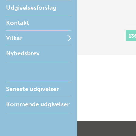
Udgivelsesforslag
Kontakt
13
Vilkår
Nyhedsbrev
Seneste udgivelser
Kommende udgivelser