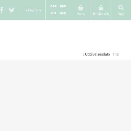
GBP
DKK
In English
EUR
USD
Kurv
Bibliotek
Søg
↓
Udgivelsesdato
Titel