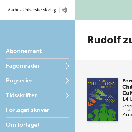
Rudolf z
Abonnement
Fagområder
Bogserier
For
Chi
Cul
Tidsskrifter
14 
Redig
Forlaget skriver
Bentz
Minna
Om forlaget