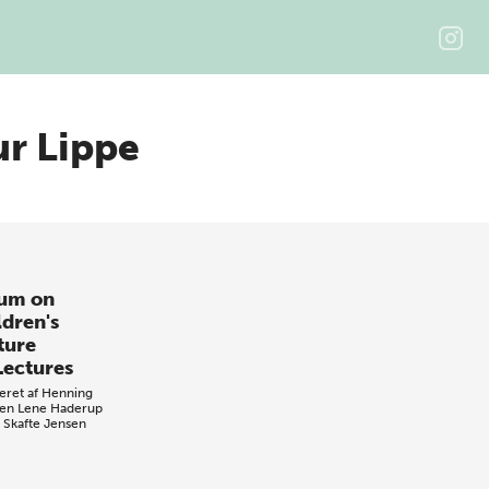
ur Lippe
um on
ldren's
ture
Lectures
eret af
Henning
en
Lene Haderup
 Skafte Jensen