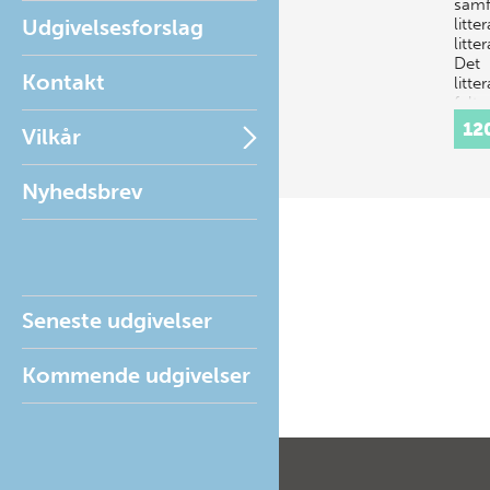
samf
Udgivelsesforslag
litte
litt
Det
Kontakt
litte
felt 
12
Vilkår
Nyhedsbrev
Seneste udgivelser
Kommende udgivelser