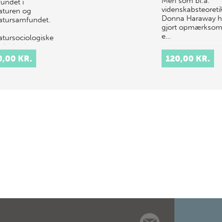
Men som bl.a.
undet i
videnskabsteoreti
raturen og
Donna Haraway h
eratursamfundet.
gjort opmærksom
e…
ratursociologiske
udvides i…
0,00 KR.
120,00 KR.