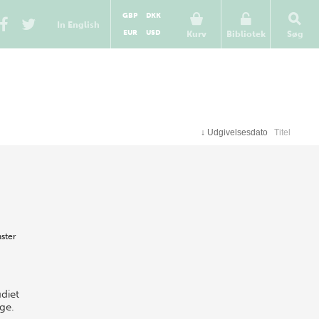
GBP
DKK
In English
EUR
USD
Kurv
Bibliotek
Søg
↓
Udgivelsesdato
Titel
ster
diet
ge.