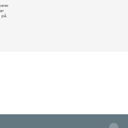
keren
ar
 på,