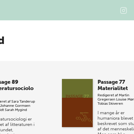
d
sage 89
Passage 77
teratursociolo
Materialitet
Redigeret af
Martin
Gregersen
Louise Møn
eret af
Sara Tanderup
Tobias Skiveren
Johanne Gormsen
dt
Sarah Mygind
I mange år er
humaniora blevet
ratursociologi er
beskrevet som stu
et af litteraturen i
af det menneskeli
undet,