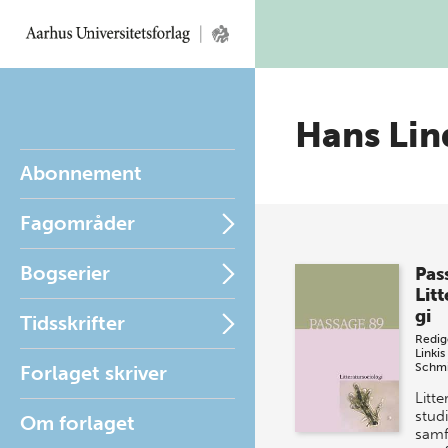
Hans Lin
Abonnement
Fagområder
Bogserier
Pas
Lit
gi
Tidsskrifter
Redig
Linkis
Schmi
Forlaget skriver
Litte
studi
Om forlaget
samf