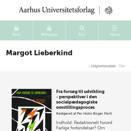
Kurv
Bibliotek
Søg
Menu
Margot Lieberkind
↓
Udgivelsesdato
Titel
Fra forsøg til udvikling
- perspektiver i den
socialpædagogiske
omstillingsproces
Redigeret af
Per Holm
Birger Perlt
Indhold: Redaktionelt forord
Farlige forbindelser? Om