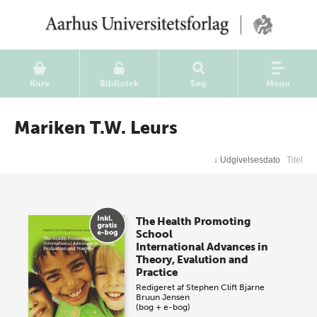
Kurv
Bibliotek
Søg
Menu
Mariken T.W. Leurs
↓
Udgivelsesdato
Titel
The Health Promoting
School
International Advances in
Theory, Evalution and
Practice
Redigeret af
Stephen Clift
Bjarne
Bruun Jensen
(bog + e-bog)