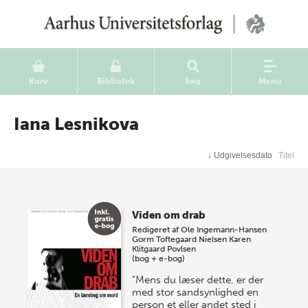
Kurv
Bibliotek
Søg
Menu
Iana Lesnikova
↓
Udgivelsesdato
Titel
Viden om drab
Redigeret af
Ole Ingemann-Hansen
Gorm Toftegaard Nielsen
Karen
Klitgaard Povlsen
(bog + e-bog)
"Mens du læser dette, er der
med stor sandsynlighed en
person et eller andet sted i