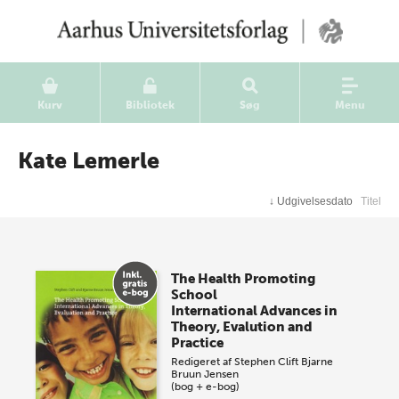
Kurv
Bibliotek
Søg
Menu
Kate Lemerle
↓
Udgivelsesdato
Titel
The Health Promoting
School
International Advances in
Theory, Evalution and
Practice
Redigeret af
Stephen Clift
Bjarne
Bruun Jensen
(bog + e-bog)