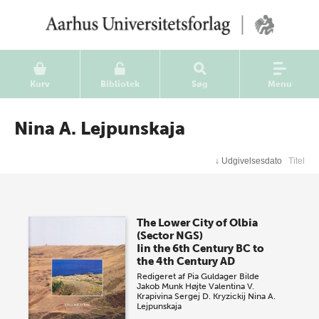
Kurv
Bibliotek
Søg
Menu
Nina A. Lejpunskaja
↓
Udgivelsesdato
Titel
The Lower City of Olbia
(Sector NGS)
Iin the 6th Century BC to
the 4th Century AD
Redigeret af
Pia Guldager Bilde
Jakob Munk Højte
Valentina V.
Krapivina
Sergej D. Kryzickij
Nina A.
Lejpunskaja