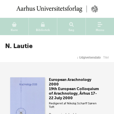
Kurv
Bibliotek
Søg
Menu
N. Lautie
↓
Udgivelsesdato
Titel
European Arachnology
2000
19th European Colloquium
of Arachnology, Århus 17-
22 July 2000
Redigeret af
Nikolaj Scharff
Søren
Toft