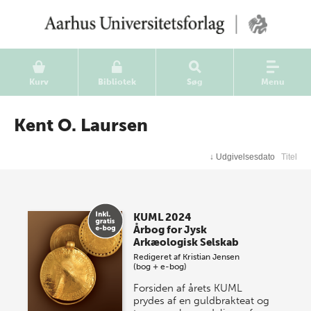
Kurv
Bibliotek
Søg
Menu
Kent O. Laursen
↓
Udgivelsesdato
Titel
KUML 2024
Årbog for Jysk
Arkæologisk Selskab
Redigeret af
Kristian Jensen
(bog + e-bog)
Forsiden af årets KUML
prydes af en guldbrakteat og