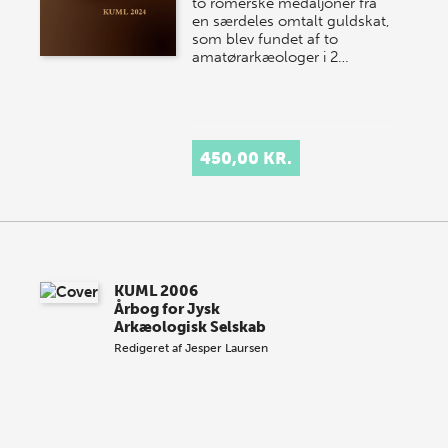
to romerske medaljoner fra
en særdeles omtalt guldskat,
som blev fundet af to
amatørarkæologer i 2…
450,00 KR.
KUML 2006
Årbog for Jysk
Arkæologisk Selskab
Redigeret af
Jesper Laursen