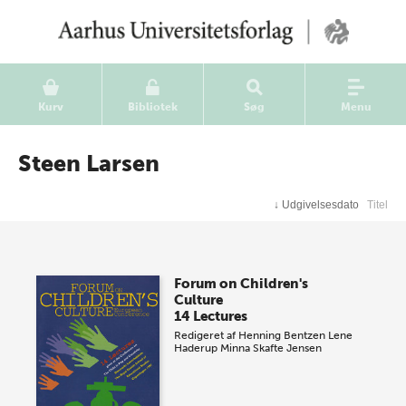
Kurv
Bibliotek
Søg
Menu
Steen Larsen
↓
Udgivelsesdato
Titel
Forum on Children's
Culture
14 Lectures
Redigeret af
Henning Bentzen
Lene
Haderup
Minna Skafte Jensen