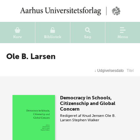
Kurv
Bibliotek
Søg
Menu
Ole B. Larsen
↓
Udgivelsesdato
Titel
Democracy in Schools,
Citizenschip and Global
Concern
Redigeret af
Knud Jensen
Ole B.
Larsen
Stephen Walker