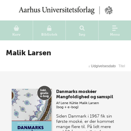
Kurv
Bibliotek
Søg
Menu
Malik Larsen
↓
Udgivelsesdato
Titel
Danmarks moskéer
Mangfoldighed og samspil
Af
Lene Kühle
Malik Larsen
(bog + e-bog)
Siden Danmark i 1967 fik sin
første moské, er der kommet
mange flere til. På lidt mere