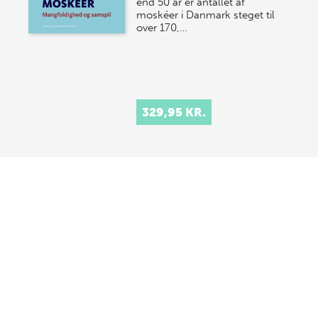
end 50 år er antallet af
moskéer i Danmark steget til
over 170,…
329,95 KR.