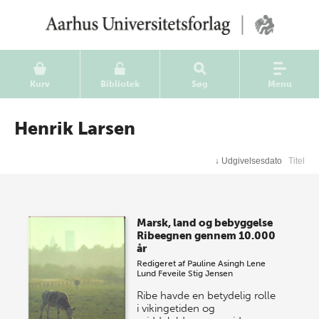
Kurv
Bibliotek
Søg
Menu
Henrik Larsen
↓
Udgivelsesdato
Titel
Marsk, land og bebyggelse
Ribeegnen gennem 10.000
år
Redigeret af
Pauline Asingh
Lene
Lund Feveile
Stig Jensen
Ribe havde en betydelig rolle
i vikingetiden og