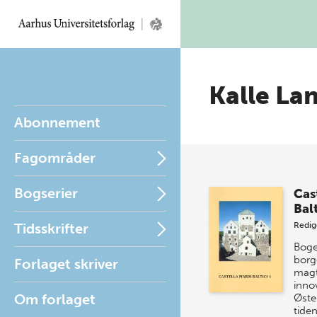
Kalle La
Abonnement
Fagområder
Bogserier
Cas
Balt
Tidsskrifter
Redig
Boge
borg
Forlaget skriver
magt
inno
Om forlaget
Øste
tide