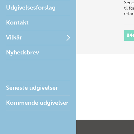
Seri
Udgivelsesforslag
til f
erfa
Kontakt
24
Vilkår
Nyhedsbrev
Seneste udgivelser
Kommende udgivelser