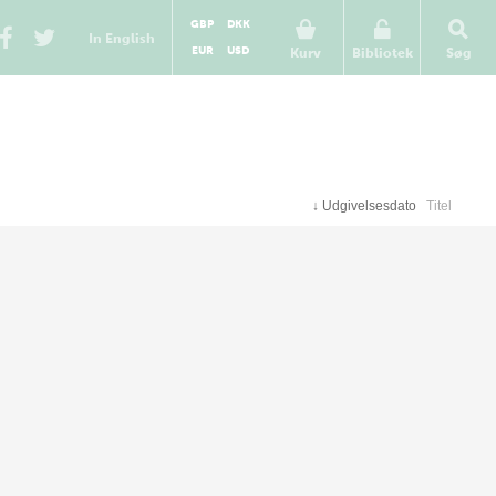
GBP
DKK
In English
EUR
USD
Kurv
Bibliotek
Søg
↓
Udgivelsesdato
Titel