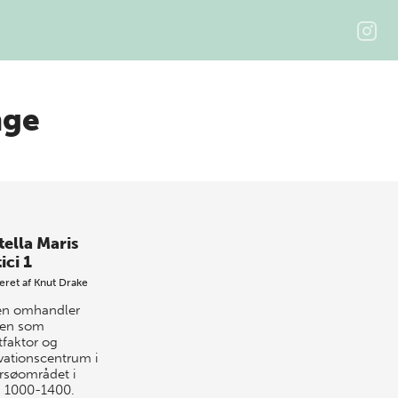
nge
tella Maris
ici 1
eret af
Knut Drake
n omhandler
en som
faktor og
vationscentrum i
rsøområdet i
n 1000-1400.