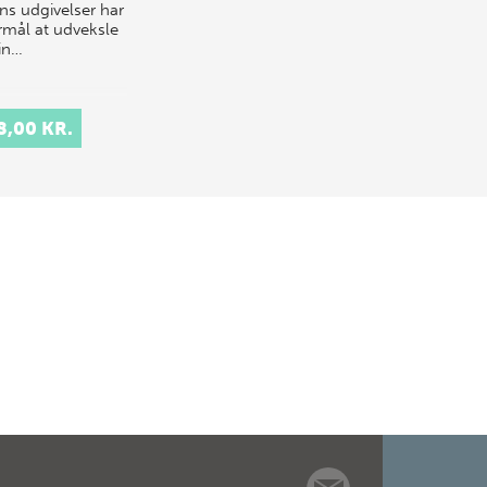
ens udgivelser har
ormål at udveksle
rin…
8,00 KR.