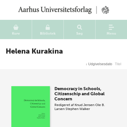
Kurv
Bibliotek
Søg
Menu
Helena Kurakina
↓
Udgivelsesdato
Titel
Democracy in Schools,
Citizenschip and Global
Concern
Redigeret af
Knud Jensen
Ole B.
Larsen
Stephen Walker