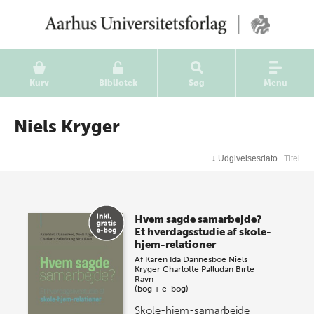
Kurv
Bibliotek
Søg
Menu
Niels Kryger
↓
Udgivelsesdato
Titel
Hvem sagde samarbejde?
Et hverdagsstudie af skole-
hjem-relationer
Af
Karen Ida Dannesboe
Niels
Kryger
Charlotte Palludan
Birte
Ravn
(bog + e-bog)
Skole-hjem-samarbejde