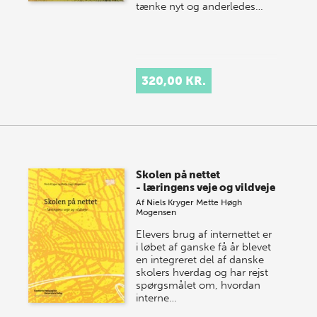
tænke nyt og anderledes…
320,00 KR.
Skolen på nettet
- læringens veje og vildveje
Af
Niels Kryger
Mette Høgh
Mogensen
Elevers brug af internettet er
i løbet af ganske få år blevet
en integreret del af danske
skolers hverdag og har rejst
spørgsmålet om, hvordan
interne…