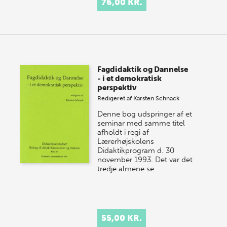
76,00 KR.
Fagdidaktik og Dannelse
- i et demokratisk
perspektiv
Redigeret af
Karsten Schnack
Denne bog udspringer af et
seminar med samme titel
afholdt i regi af
Lærerhøjskolens
Didaktikprogram d. 30
november 1993. Det var det
tredje almene se…
55,00 KR.