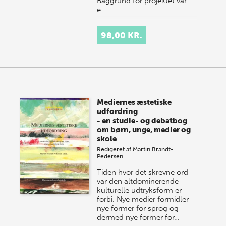
Baggrund for projektet var
e…
98,00 KR.
Mediernes æstetiske
udfordring
- en studie- og debatbog
om børn, unge, medier og
skole
Redigeret af
Martin Brandt-
Pedersen
Tiden hvor det skrevne ord
var den altdominerende
kulturelle udtryksform er
forbi. Nye medier formidler
nye former for sprog og
dermed nye former for…