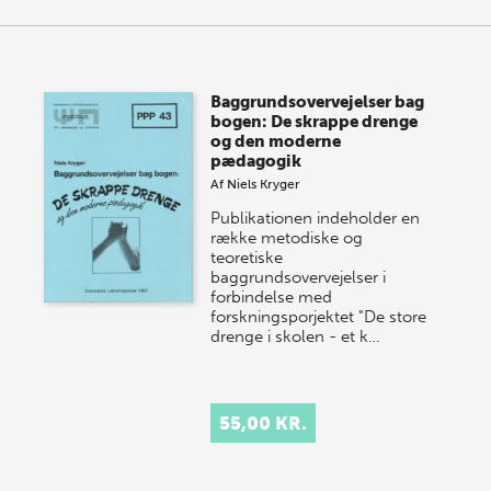
Baggrundsovervejelser bag
bogen: De skrappe drenge
og den moderne
pædagogik
Af
Niels Kryger
Publikationen indeholder en
række metodiske og
teoretiske
baggrundsovervejelser i
forbindelse med
forskningsporjektet "De store
drenge i skolen - et k…
55,00 KR.