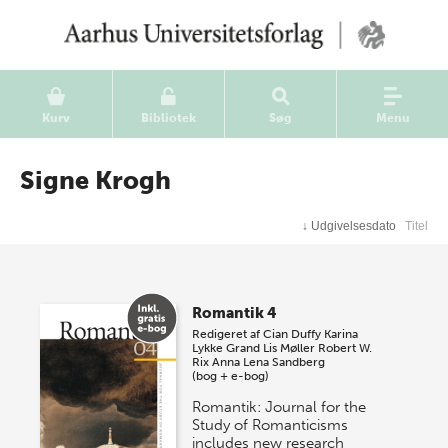
Kurv
Bibliotek
Søg
Menu
Signe Krogh
↓
Udgivelsesdato
Titel
Romantik 4
Redigeret af
Cian Duffy
Karina
Lykke Grand
Lis Møller
Robert W.
Rix
Anna Lena Sandberg
(bog + e-bog)
Romantik: Journal for the
Study of Romanticisms
includes new research