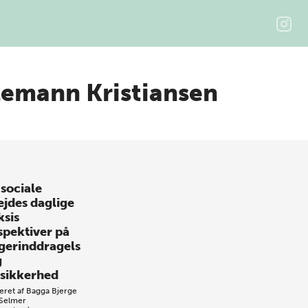
Lemann Kristiansen
 sociale
ejdes daglige
ksis
spektiver på
gerinddragels
g
ssikkerhed
eret af
Bagga Bjerge
 Selmer