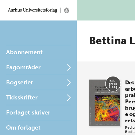
Bettina 
Abonnement
Fagområder
Bogserier
Det
arb
pra
Tidsskrifter
Per
bru
Forlaget skriver
e o
ret
Om forlaget
Redig
Bodil