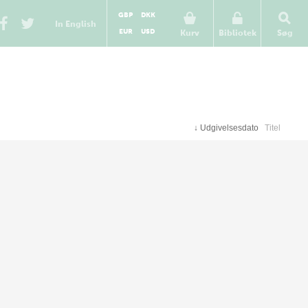
GBP
DKK
In English
EUR
USD
Kurv
Bibliotek
Søg
↓
Udgivelsesdato
Titel