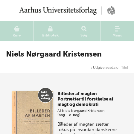
Kurv
Bibliotek
Søg
Menu
Niels Nørgaard Kristensen
↓
Udgivelsesdato
Titel
Billeder af magten
Portrætter til forståelse af
magt og demokrati
Af
Niels Nørgaard Kristensen
(bog + e-bog)
Billeder af magten sætter
fokus på, hvordan danskerne