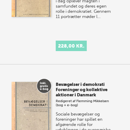
i dag oplever magten i
samfundet og deres egen
rolle i demokratiet. Gennem
11 portrætter møder l…
228,00 KR.
Bevægelser i demokrati
Foreninger og kollektive
aktioner i Danmark
Redigeret af
Flemming Mikkelsen
(bog + e-bog)
Sociale bevægelser og
foreninger har spillet en
afgørende rolle for
udviklingen i de europæiske