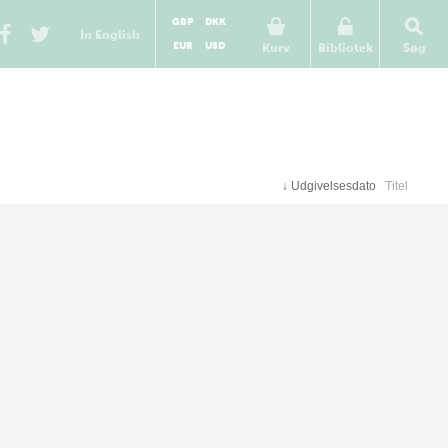
GBP
DKK
In English
EUR
USD
Kurv
Bibliotek
Søg
↓
Udgivelsesdato
Titel