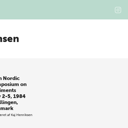
nsen
h Nordic
posium on
iments
 2-5, 1984
llingen,
nmark
eret af
Kaj Henriksen