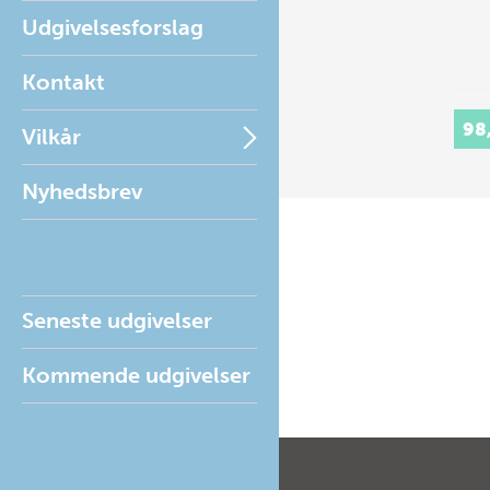
Udgivelsesforslag
Kontakt
98
Vilkår
Nyhedsbrev
Seneste udgivelser
Kommende udgivelser