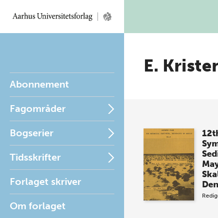
E. Kriste
Abonnement
Fagområder
Bogserier
12t
Sym
Sed
Tidsskrifter
May
Ska
Forlaget skriver
De
Redig
Om forlaget