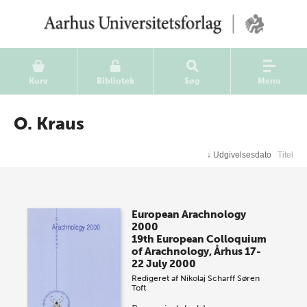
Kurv
Bibliotek
Søg
Menu
O. Kraus
↓
Udgivelsesdato
Titel
European Arachnology
2000
19th European Colloquium
of Arachnology, Århus 17-
22 July 2000
Redigeret af
Nikolaj Scharff
Søren
Toft