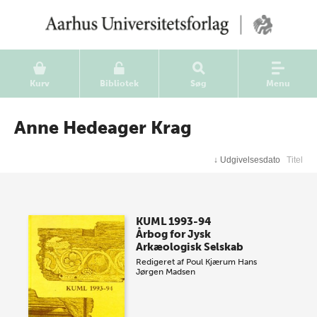
Kurv
Bibliotek
Søg
Menu
Anne Hedeager Krag
↓
Udgivelsesdato
Titel
KUML 1993-94
Årbog for Jysk
Arkæologisk Selskab
Redigeret af
Poul Kjærum
Hans
Jørgen Madsen