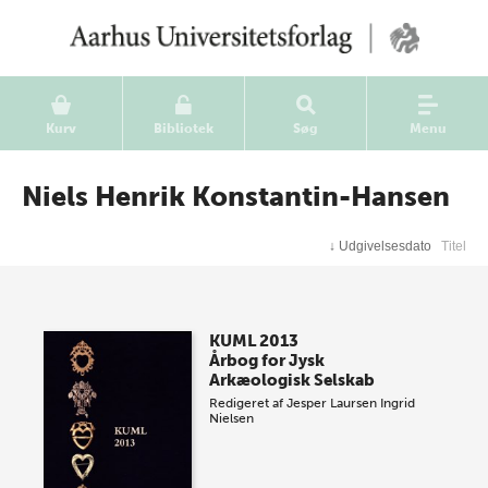
Kurv
Bibliotek
Søg
Menu
Niels Henrik Konstantin-Hansen
↓
Udgivelsesdato
Titel
KUML 2013
Årbog for Jysk
Arkæologisk Selskab
Redigeret af
Jesper Laursen
Ingrid
Nielsen