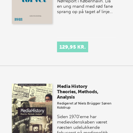
Nørreport i København. Da
en ung mand med rød fane
sprang op på taget af linje…
129,95 KR.
Media History
Theories, Methods,
Analysis
Redigeret af
Niels Brügger
Søren
Kolstrup
Siden 1970'erne har
medievidenskaben været
næsten udelukkende
fokuseret på mediepolitik,