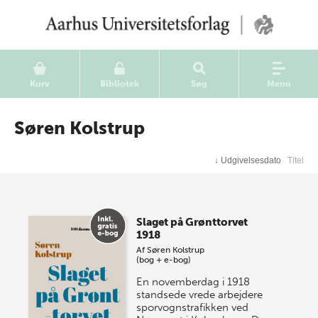
Kurv
Bibliotek
Søg
Menu
Søren Kolstrup
↓
Udgivelsesdato
Titel
Slaget på Grønttorvet
1918
Af
Søren Kolstrup
(bog + e-bog)
En novemberdag i 1918
standsede vrede arbejdere
sporvognstrafikken ved