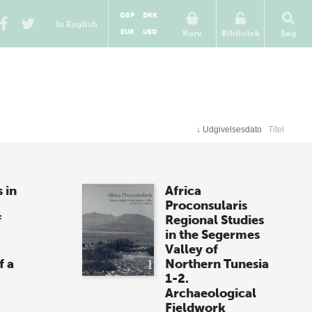
GBP
DKK
In English
EUR
USD
Kurv
Bibliotek
Søg
↓
Udgivelsesdato
Titel
 in
Africa
Proconsularis
f
Regional Studies
in the Segermes
Valley of
f a
Northern Tunesia
1-2.
Archaeological
Fieldwork