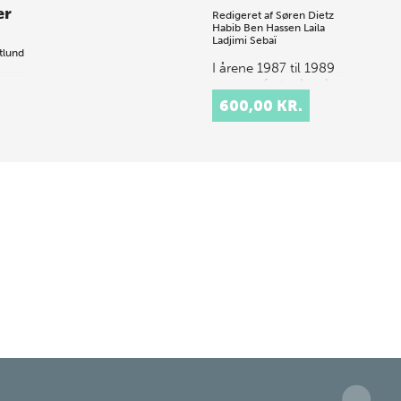
er
Redigeret af
Søren Dietz
Habib Ben Hassen
Laila
Ladjimi Sebaï
tlund
I årene 1987 til 1989
gennemførte danske
kus
arkæologer og
600,00 KR.
m i
historikere i
samarbejde med
ske
tunesiske kolleger et
l.a.
af de største danske
 fra
arkæologiske
,
feltprojek…
,