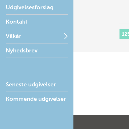
Udgivelsesforslag
Kontakt
12
Vilkår
Nyhedsbrev
Seneste udgivelser
Kommende udgivelser