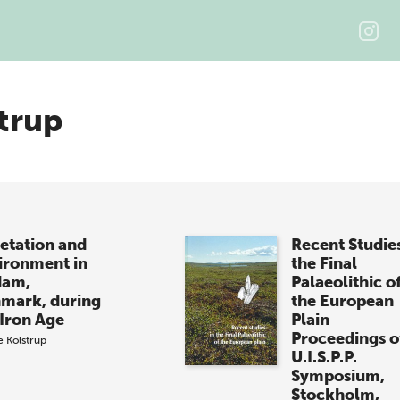
strup
etation and
Recent Studies
ironment in
the Final
dam,
Palaeolithic o
mark, during
the European
 Iron Age
Plain
Proceedings o
e Kolstrup
U.I.S.P.P.
Symposium,
Stockholm,