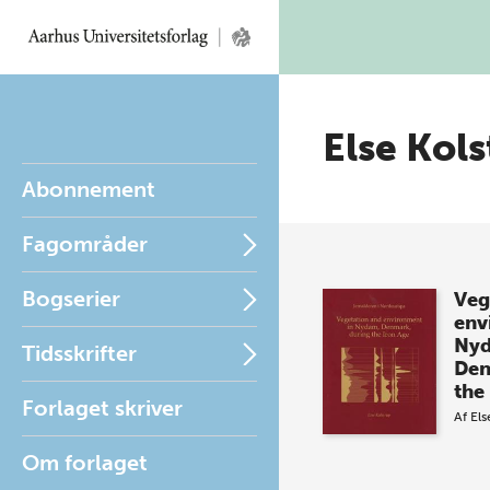
Else Kol
Abonnement
Fagområder
Bogserier
Veg
env
Ny
Tidsskrifter
Den
the
Forlaget skriver
Af
Els
Om forlaget