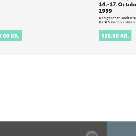
14.-17. Octob
1999
Redigeret af
Bodil Bra
Berit Valentin Eriksen
19 bidrag med fo
5,00 KR.
320,00 KR.
på senpalæolitiku
det
nordvesteuropæi
lavlandsområde: b
med lokale studier
Belgien, Danmark
Tyskland, Letland
Hol…