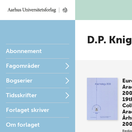
D.P. Kni
Abonnement
Fagområder
Bogserier
Eur
Ara
20
Tidsskrifter
19t
Col
Forlaget skriver
Ara
Årh
20
Om forlaget
Redig