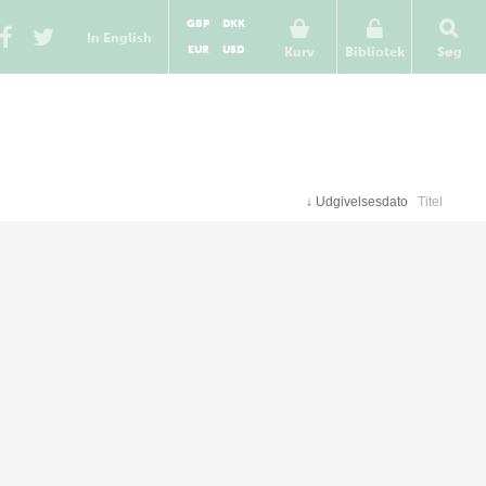
GBP
DKK
In English
EUR
USD
Kurv
Bibliotek
Søg
↓
Udgivelsesdato
Titel