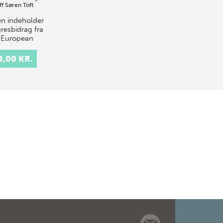
ff
Søren Toft
n indeholder
resbidrag fra
 European
oquium of
hnology, som
8,00 KR.
 afholdt på
us Universitet
2. juli 2000 på
e af Europ…