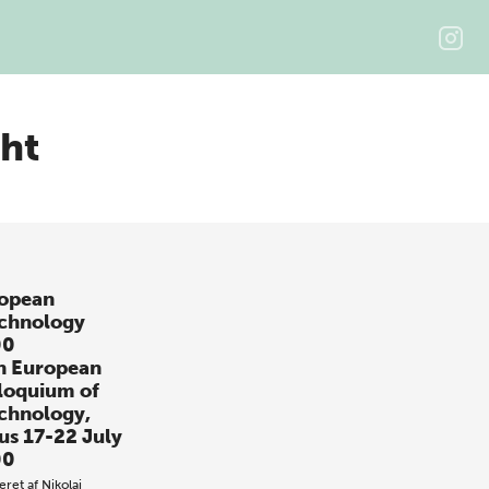
ght
opean
chnology
00
h European
loquium of
chnology,
us 17-22 July
00
eret af
Nikolaj