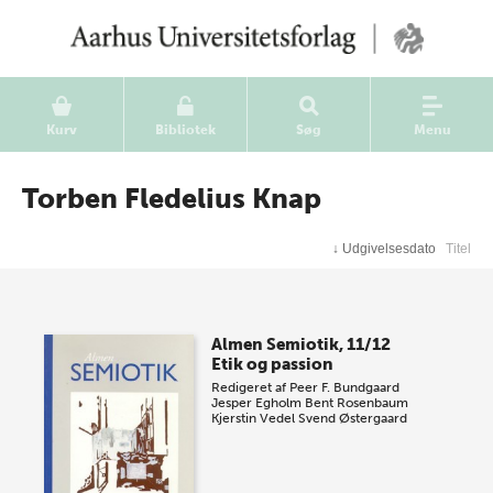
Kurv
Bibliotek
Søg
Menu
Torben Fledelius Knap
↓
Udgivelsesdato
Titel
Almen Semiotik, 11/12
Etik og passion
Redigeret af
Peer F. Bundgaard
Jesper Egholm
Bent Rosenbaum
Kjerstin Vedel
Svend Østergaard