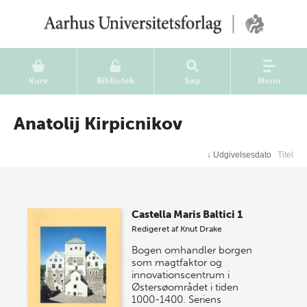
Kurv
Bibliotek
Søg
Menu
Anatolij Kirpicnikov
↓
Udgivelsesdato
Titel
Castella Maris Baltici 1
Redigeret af
Knut Drake
Bogen omhandler borgen
som magtfaktor og
innovationscentrum i
Østersøområdet i tiden
1000-1400. Seriens