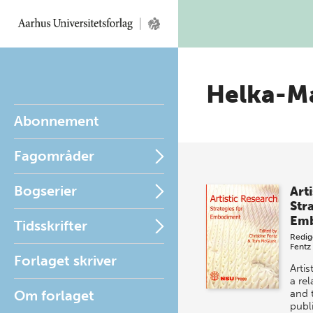
Helka-M
Abonnement
Fagområder
Bogserier
Art
Stra
Emb
Tidsskrifter
Redig
Fentz
Forlaget skriver
Artis
a rel
Om forlaget
and 
publi