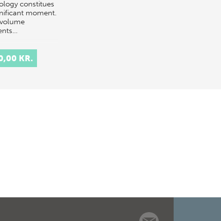
ology constitues
gnificant moment.
 volume
ents…
0,00 KR.