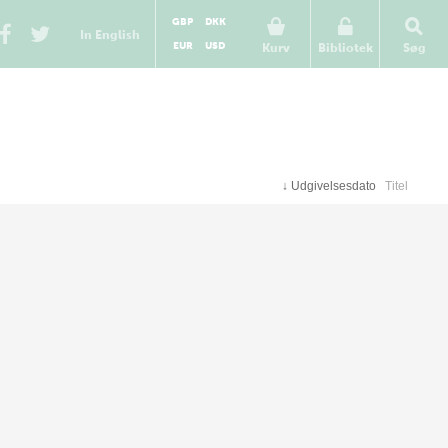
GBP
DKK
In English
EUR
USD
Kurv
Bibliotek
Søg
↓
Udgivelsesdato
Titel