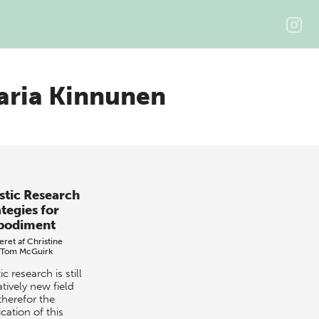
aria Kinnunen
istic Research
tegies for
odiment
eret af
Christine
Tom McGuirk
tic research is still
atively new field
therefor the
cation of this