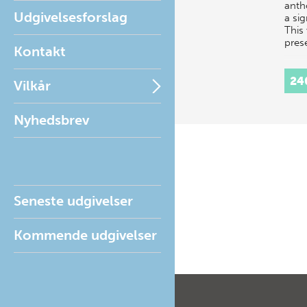
anth
Udgivelsesforslag
a si
This
pres
Kontakt
24
Vilkår
Nyhedsbrev
Seneste udgivelser
Kommende udgivelser