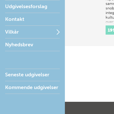
sam
Udgivelsesforslag
snob
integ
kult
Kontakt
over
en la
19
Vilkår
Nyhedsbrev
Seneste udgivelser
Kommende udgivelser