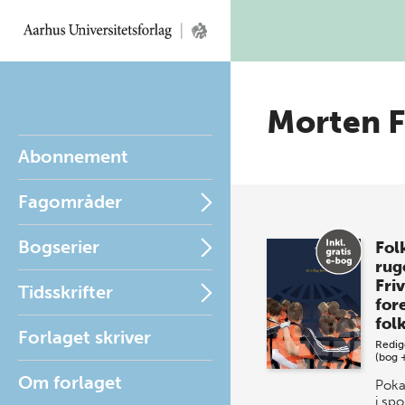
Morten F
Abonnement
Fagområder
Bogserier
Fol
rug
Friv
Tidsskrifter
for
fol
Forlaget skriver
Redig
(bog 
Om forlaget
Poka
i spo