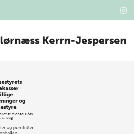
lørnæss Kerrn-Jespersen
kestyrets
ekasser
illige
eninger og
kestyre
eret af
Michael Böss
+ e-bog)
ler og pomfritter
rtshallen,