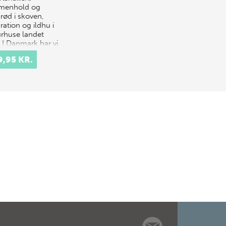
menhold og
rød i skoven,
ration og ildhu i
urhuse landet
: I Danmark har vi
ng traditio…
9,95 KR.