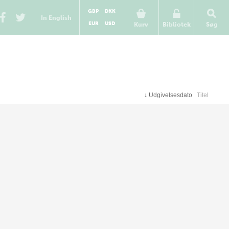
GBP
DKK
In English
EUR
USD
Kurv
Bibliotek
Søg
↓
Udgivelsesdato
Titel