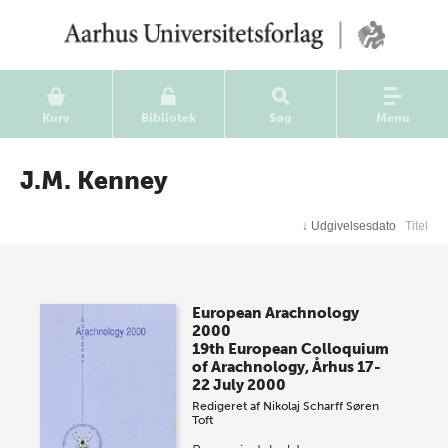
Kurv
Bibliotek
Søg
Menu
J.M. Kenney
↓
Udgivelsesdato
Titel
European Arachnology
2000
19th European Colloquium
of Arachnology, Århus 17-
22 July 2000
Redigeret af
Nikolaj Scharff
Søren
Toft