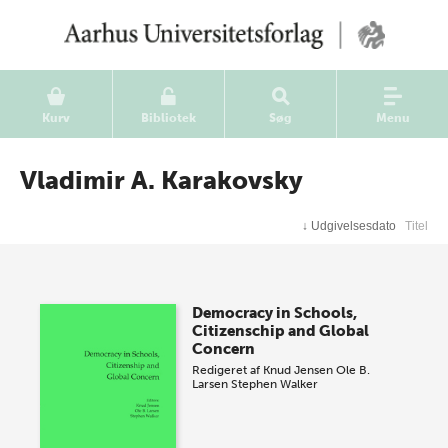
Kurv
Bibliotek
Søg
Menu
Vladimir A. Karakovsky
↓
Udgivelsesdato
Titel
Democracy in Schools,
Citizenschip and Global
Concern
Redigeret af
Knud Jensen
Ole B.
Larsen
Stephen Walker