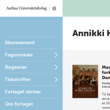
Annikki 
Abonnement
Fagområder
Bogserier
Mas
for
Da
Tidsskrifter
Redig
Adria
Forlaget skriver
Til f
ønsk
Om forlaget
et lil
vore