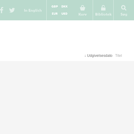
GBP
DKK
In English
EUR
USD
Kurv
Bibliotek
Søg
↓
Udgivelsesdato
Titel