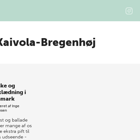
Kaivola-Bregenhøj
ke og
klædning i
nmark
eret af
Inge
nsen
est og ballade
er mange af os
le ekstra pift til
s udseende -