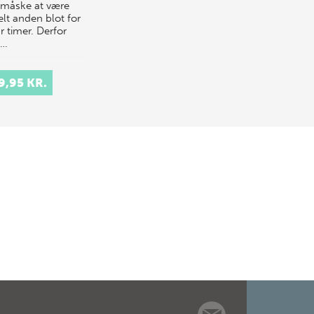
r måske at være
elt anden blot for
r timer. Derfor
v…
9,95 KR.