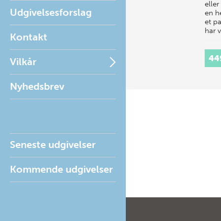
elle
Udgivelsesforslag
en h
et pa
har 
Kontakt
44
Vilkår
Nyhedsbrev
Seneste udgivelser
Kommende udgivelser