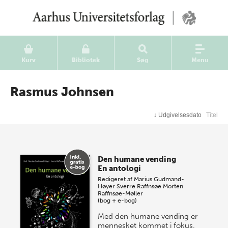
Kurv
Bibliotek
Søg
Menu
Rasmus Johnsen
↓
Udgivelsesdato
Titel
Den humane vending
En antologi
Redigeret af
Marius Gudmand-
Høyer
Sverre Raffnsøe
Morten
Raffnsøe-Møller
(bog + e-bog)
Med den humane vending er
mennesket kommet i fokus.