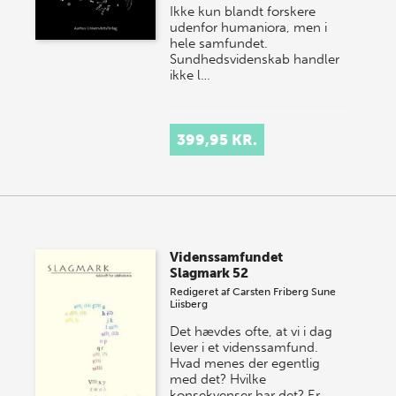
Ikke kun blandt forskere
udenfor humaniora, men i
hele samfundet.
Sundhedsvidenskab handler
ikke l…
399,95 KR.
Videnssamfundet
Slagmark 52
Redigeret af
Carsten Friberg
Sune
Liisberg
Det hævdes ofte, at vi i dag
lever i et videnssamfund.
Hvad menes der egentlig
med det? Hvilke
konsekvenser har det? Er