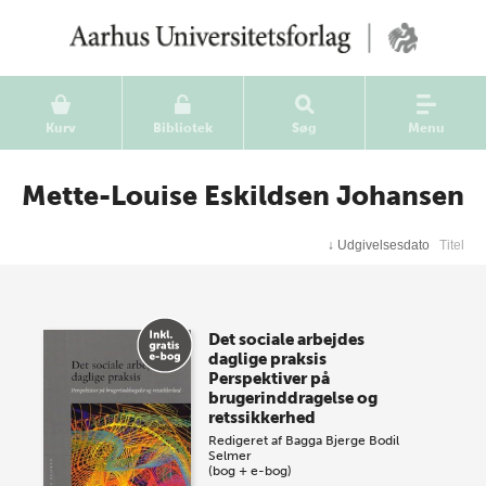
Kurv
Bibliotek
Søg
Menu
Mette-Louise Eskildsen Johansen
↓
Udgivelsesdato
Titel
Det sociale arbejdes
daglige praksis
Perspektiver på
brugerinddragelse og
retssikkerhed
Redigeret af
Bagga Bjerge
Bodil
Selmer
(bog + e-bog)