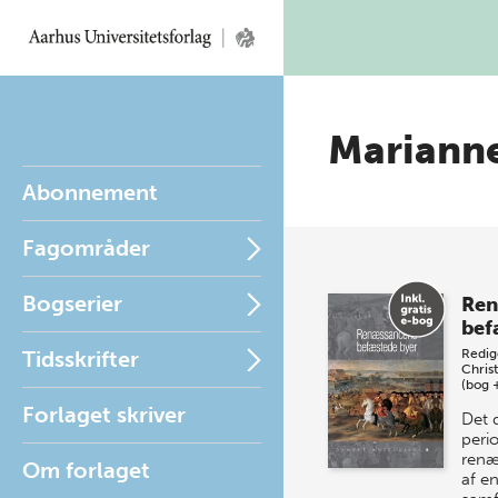
Marianne
Abonnement
Fagområder
Bogserier
Ren
bef
Tidsskrifter
Redig
Chris
(bog 
Forlaget skriver
Det d
perio
renæ
Om forlaget
af e