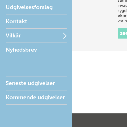
samf
invas
Udgivelsesforslag
syg
økon
Kontakt
var 
39
Vilkår
Nyhedsbrev
Seneste udgivelser
Kommende udgivelser