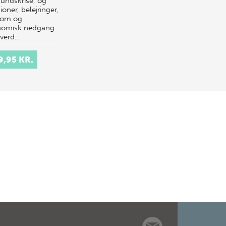
undskrise, og
ioner, belejringer,
dom og
omisk nedgang
hverd…
9,95 KR.