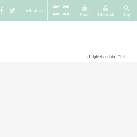
GBP
DKK
In English
EUR
USD
Kurv
Bibliotek
Søg
↓
Udgivelsesdato
Titel