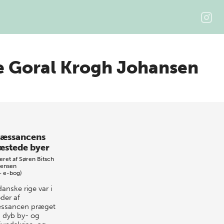
 Goral Krogh Johansen
æssancens
æstede byer
eret af
Søren Bitsch
tensen
+ e-bog)
anske rige var i
der af
ssancen præget
n dyb by- og