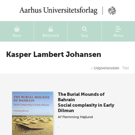
Kurv
Bibliotek
Søg
Menu
Kasper Lambert Johansen
↓
Udgivelsesdato
Titel
The Burial Mounds of
Bahrain
Social complexity in Early
Dilmun
Af
Flemming Højlund
.