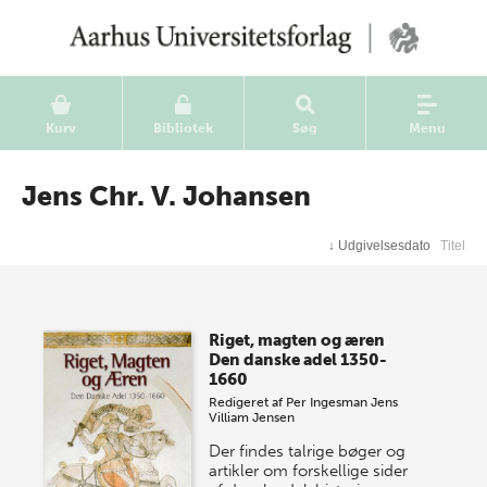
Kurv
Bibliotek
Søg
Menu
Jens Chr. V. Johansen
↓
Udgivelsesdato
Titel
Riget, magten og æren
Den danske adel 1350-
1660
Redigeret af
Per Ingesman
Jens
Villiam Jensen
Der findes talrige bøger og
artikler om forskellige sider