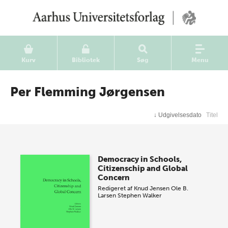
Kurv
Bibliotek
Søg
Menu
Per Flemming Jørgensen
↓
Udgivelsesdato
Titel
Democracy in Schools,
Citizenschip and Global
Concern
Redigeret af
Knud Jensen
Ole B.
Larsen
Stephen Walker