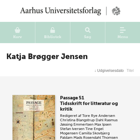
Kurv
Bibliotek
Søg
Menu
Katja Brøgger Jensen
↓
Udgivelsesdato
Titel
Passage 51
Tidsskrift for litteratur og
kritik
Redigeret af
Tore Rye Andersen
Christina Blangstrup Dahl
Rasmus
Jøssing Emmertsen
Max Ipsen
Stefan Iversen
Tine Engel
Mogensen
Camilla Skovbjerg
Paldam
Mads Rosendahl Thomsen