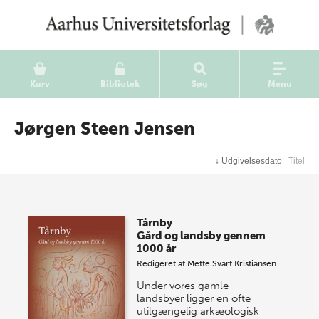
Kurv
Bibliotek
Søg
Menu
Jørgen Steen Jensen
↓
Udgivelsesdato
Titel
Tårnby
Gård og landsby gennem
1000 år
Redigeret af
Mette Svart Kristiansen
Under vores gamle
landsbyer ligger en ofte
utilgængelig arkæologisk