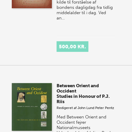
kilde til forståelse af
bondens dagligdag fra tidlig
middelalder til i dag. Ved
an…
500,00 KR.
Between Orient and
Occident
Studies in Honour of P.J.
Riis
Redigeret af
John Lund
Peter Pentz
Med Between Orient and
Occident fejrer
Nationalmuseets