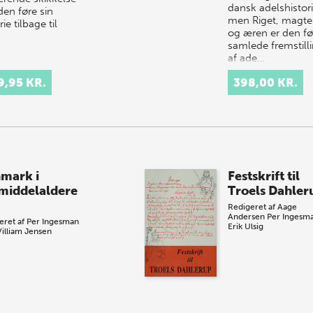
dansk adelshistori
den føre sin
men Riget, magt
rie tilbage til
og æren er den fø
…
samlede fremstill
af ade…
9,95 KR.
398,00 KR.
mark i
Festskrift til
middelaldere
Troels Dahler
Redigeret af
Aage
Andersen
Per Ingesm
eret af
Per Ingesman
Erik Ulsig
Villiam Jensen