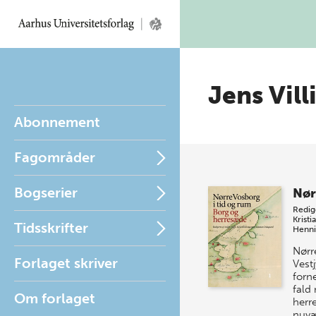
Jens Vil
Abonnement
Fagområder
Bogserier
Nør
Redig
Kristi
Tidsskrifter
Henni
Nørr
Forlaget skriver
Vest
forn
fald
Om forlaget
herre
nuvæ