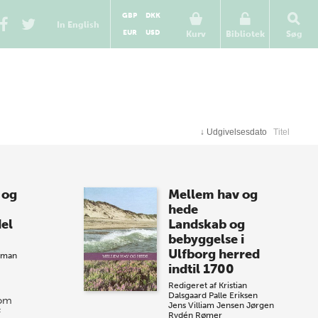
GBP
DKK
In English
EUR
USD
Kurv
Bibliotek
Søg
↓
Udgivelsesdato
Titel
 og
Mellem hav og
hede
el
Landskab og
bebyggelse i
Ulfborg herred
sman
indtil 1700
Redigeret af
Kristian
Dalsgaard
Palle Eriksen
 om
Jens Villiam Jensen
Jørgen
f
Rydén Rømer