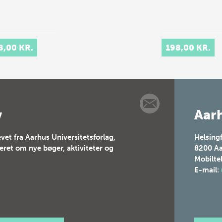
8,00 KR.
198,00 KR.
v
Aarh
vet fra Aarhus Universitetsforlag,
Helsing
teret om nye bøger, aktiviteter og
8200
Aa
Mobilte
E-mail: