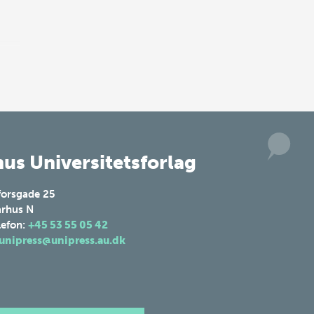
us Universitetsforlag
forsgade 25
rhus N
lefon:
+45 53 55 05 42
unipress@unipress.au.dk