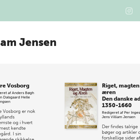
liam Jensen
re Vosborg
Riget, magten
æren
eret af
Anders Bøgh
an Dalsgaard
Helle
Den danske ad
ngsen
1350-1660
e Vosborg er nok
Redigeret af
Per Inge
jyllands
Jens Villiam Jensen
emste og i hvert
Der findes talrige
 mest kendte
bøger og artikler
gård. I sin
forskellige sider a
rende skikkelse