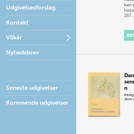
kan 
Udgivelsesforslag
histo
157
Kontakt
59
Vilkår
Nyhedsbrev
Dan
sen
Seneste udgivelser
n
Redig
Jens 
Kommende udgivelser