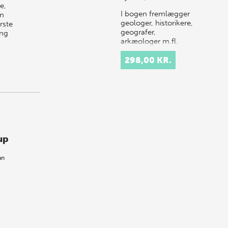
e,
I bogen fremlægger
en
geologer, historikere,
rste
geografer,
ing
arkæologer m.fl.
resultaterne af en stor
undersøgelse af
298,00 KR.
forandringerne af
kulturlandskabet og
be…
up
an