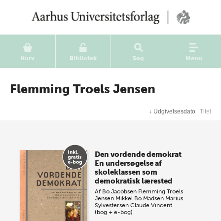
Kurv
Bibliotek
Søg
Menu
Flemming Troels Jensen
↓
Udgivelsesdato
Titel
Den vordende demokrat
En undersøgelse af
skoleklassen som
demokratisk lærested
Af
Bo Jacobsen
Flemming Troels
Jensen
Mikkel Bo Madsen
Marius
Sylvestersen
Claude Vincent
(bog + e-bog)