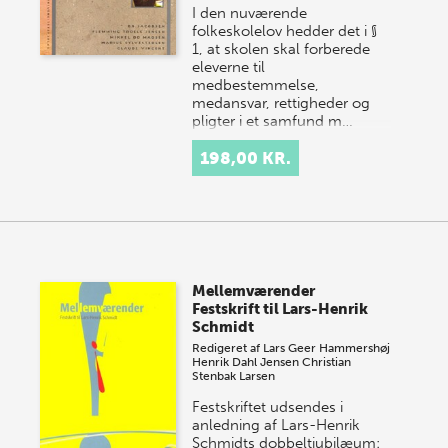
I den nuværende
folkeskolelov hedder det i §
1, at skolen skal forberede
eleverne til
medbestemmelse,
medansvar, rettigheder og
pligter i et samfund m…
198,00 KR.
Mellemværender
Festskrift til Lars-Henrik
Schmidt
Redigeret af
Lars Geer Hammershøj
Henrik Dahl Jensen
Christian
Stenbak Larsen
Festskriftet udsendes i
anledning af Lars-Henrik
Schmidts dobbeltjubilæum: