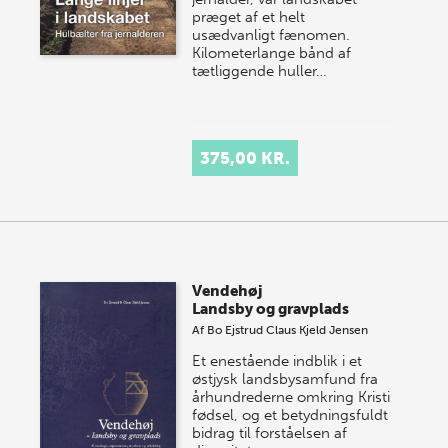
præget af et helt
usædvanligt fænomen.
Kilometerlange bånd af
tætliggende huller…
375,00 KR.
Vendehøj
Landsby og gravplads
Af
Bo Ejstrud
Claus Kjeld Jensen
Et enestående indblik i et
østjysk landsbysamfund fra
århundrederne omkring Kristi
fødsel, og et betydningsfuldt
bidrag til forståelsen af