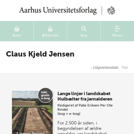
Kurv
Bibliotek
Søg
Menu
Claus Kjeld Jensen
↓
Udgivelsesdato
Titel
Lange linjer i landskabet
Hulbælter fra jernalderen
Redigeret af
Palle Eriksen
Per Ole
Rindel
(bog + e-bog)
For 2.500 år siden, i
begyndelsen af ældre
jernalder, var landskabet