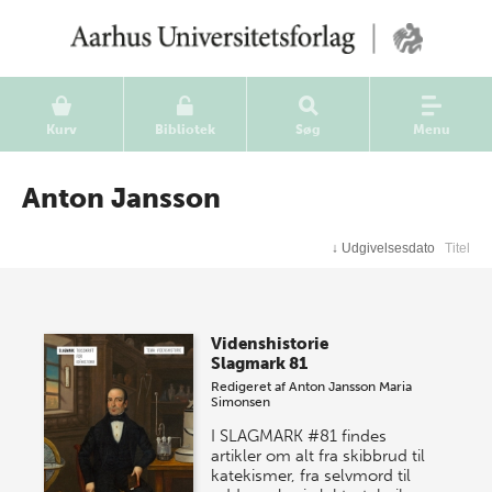
Kurv
Bibliotek
Søg
Menu
Anton Jansson
↓
Udgivelsesdato
Titel
Videnshistorie
Slagmark 81
Redigeret af
Anton Jansson
Maria
Simonsen
I SLAGMARK #81 findes
artikler om alt fra skibbrud til
katekismer, fra selvmord til