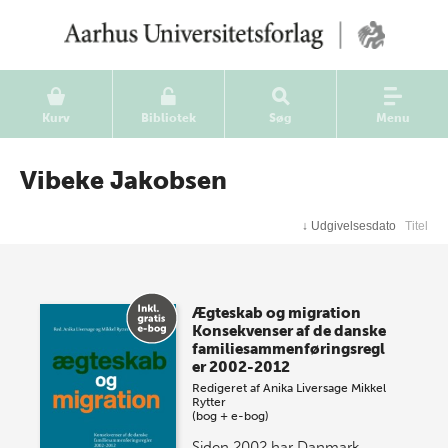
Kurv
Bibliotek
Søg
Menu
Vibeke Jakobsen
↓
Udgivelsesdato
Titel
Ægteskab og migration
Konsekvenser af de danske
familiesammenføringsregl
er 2002-2012
Redigeret af
Anika Liversage
Mikkel
Rytter
(bog + e-bog)
Siden 2002 har Danmark