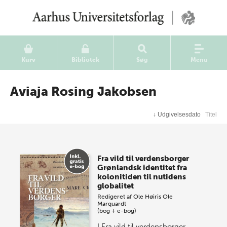
Kurv
Bibliotek
Søg
Menu
Aviaja Rosing Jakobsen
↓
Udgivelsesdato
Titel
Fra vild til verdensborger
Grønlandsk identitet fra
kolonitiden til nutidens
globalitet
Redigeret af
Ole Høiris
Ole
Marquardt
(bog + e-bog)
I Fra vild til verdensborger