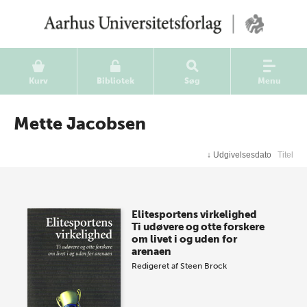
Kurv
Bibliotek
Søg
Menu
Mette Jacobsen
↓
Udgivelsesdato
Titel
Elitesportens virkelighed
Ti udøvere og otte forskere
om livet i og uden for
arenaen
Redigeret af
Steen Brock