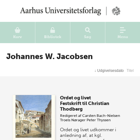
Kurv
Bibliotek
Søg
Menu
Johannes W. Jacobsen
↓
Udgivelsesdato
Titel
Ordet og livet
Festskrift til Christian
Thodberg
Redigeret af
Carsten Bach-Nielsen
Troels Nørager
Peter Thyssen
Ordet og livet udkommer i
anledning af, at kgl.