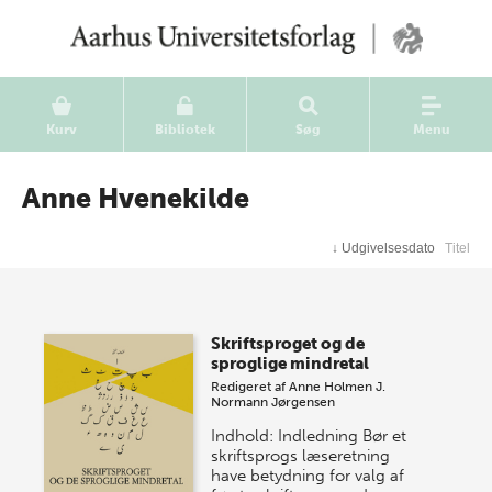
Kurv
Bibliotek
Søg
Menu
Anne Hvenekilde
↓
Udgivelsesdato
Titel
Skriftsproget og de
sproglige mindretal
Redigeret af
Anne Holmen
J.
Normann Jørgensen
Indhold: Indledning Bør et
skriftsprogs læseretning
have betydning for valg af